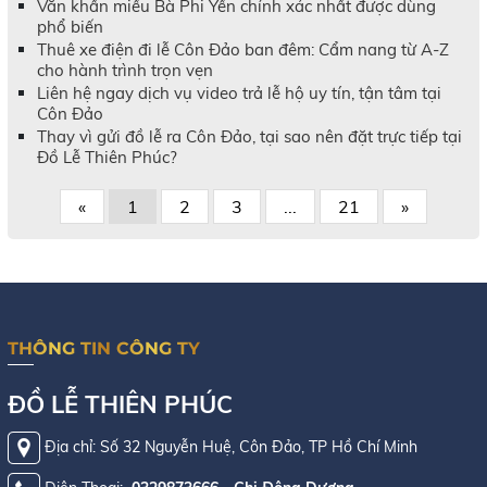
Văn khấn miếu Bà Phi Yến chính xác nhất được dùng
phổ biến
Thuê xe điện đi lễ Côn Đảo ban đêm: Cẩm nang từ A-Z
cho hành trình trọn vẹn
Liên hệ ngay dịch vụ video trả lễ hộ uy tín, tận tâm tại
Côn Đảo
Thay vì gửi đồ lễ ra Côn Đảo, tại sao nên đặt trực tiếp tại
Đồ Lễ Thiên Phúc?
«
1
2
3
...
21
»
THÔNG TIN CÔNG TY
ĐỒ LỄ THIÊN PHÚC
Địa chỉ: Số 32 Nguyễn Huệ, Côn Đảo, TP Hồ Chí Minh