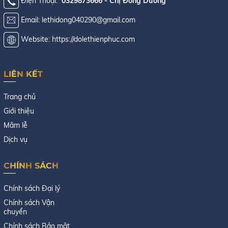
Điện Thoại:
0329873666 - Chị Đông Dương
Email: lethidong040290@gmail.com
Website: https://dolethienphuc.com
LIÊN KẾT
Trang chủ
Giới thiệu
Mâm lễ
Dịch vụ
CHÍNH SÁCH
Chính sách Đại lý
Chính sách Vận
chuyển
Chính sách Bảo mật