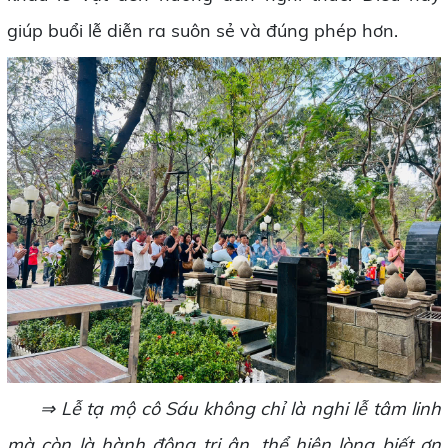
giúp buổi lễ diễn ra suôn sẻ và đúng phép hơn.
⇒ Lễ tạ mộ cô Sáu không chỉ là nghi lễ tâm linh
mà còn là hành động tri ân, thể hiện lòng biết ơn