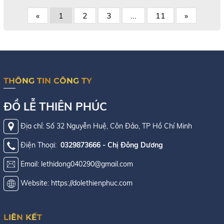
«
1
2
3
...
11
»
THÔNG TIN CÔNG TY
ĐỒ LỄ THIÊN PHÚC
Địa chỉ: Số 32 Nguyễn Huệ, Côn Đảo, TP Hồ Chí Minh
Điện Thoại:
0329873666 - Chị Đông Dương
Email: lethidong040290@gmail.com
Website: https://dolethienphuc.com
LIÊN KẾT