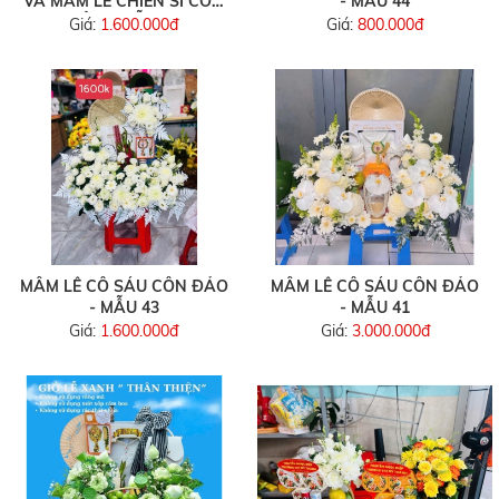
VÀ MÂM LỄ CHIẾN SĨ CÔN
- MẪU 44
ĐẢO - MẪU 47
Giá:
1.600.000đ
Giá:
800.000đ
MÂM LỄ CÔ SÁU CÔN ĐẢO
MÂM LỄ CÔ SÁU CÔN ĐẢO
- MẪU 43
- MẪU 41
Giá:
1.600.000đ
Giá:
3.000.000đ