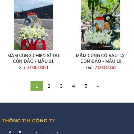
MÂM CÚNG CHIẾN SĨ TẠI
MÂM CÚNG CÔ SÁU TẠI
CÔN ĐẢO - MẪU 11
CÔN ĐẢO - MẪU 10
Giá:
2.000.000đ
Giá:
2.000.000đ
1
2
3
4
5
»
THÔNG TIN CÔNG TY