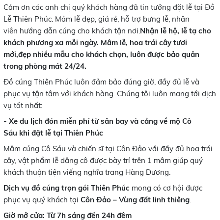
Cảm ơn các anh chị quý khách hàng đã tin tưởng đặt lễ tại Đồ
Lễ Thiên Phúc. Mâm lễ đẹp, giá rẻ, hỗ trợ bưng lễ, nhân
viên hướng dẫn cúng cho khách tận nơi.
Nhận lễ hộ, lễ tạ cho
khách phương xa mỗi ngày. Mâm lễ, hoa trái cây tươi
mới,đẹp nhiều mẫu cho khách chọn, luôn được bảo quản
trong phòng mát 24/24.
Đồ cúng Thiên Phúc luôn đảm bảo đúng giờ, đầy đủ lễ và
phục vụ tận tâm với khách hàng. Chúng tôi luôn mang tới dịch
vụ tốt nhất:
- Xe du lịch đón miễn phí từ sân bay và cảng về mộ Cô
Sáu khi đặt lễ tại Thiên Phúc
Mâm cúng Cô Sáu và chiến sĩ tại Côn Đảo với đầy đủ hoa trái
cây, vật phẩm lễ dâng cô được bày trí trên 1 mâm giúp quý
khách thuận tiện viếng nghĩa trang Hàng Dương.
Dịch vụ đồ cúng trọn gói Thiên Phúc
mong có cơ hội được
phục vụ quý khách tại
Côn Đảo – Vùng đất linh thiêng
.
Giờ mở cửa:
Từ 7h sáng đến 24h đêm