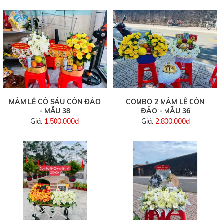
MÂM LỄ CÔ SÁU CÔN ĐẢO
COMBO 2 MÂM LỄ CÔN
- MẪU 38
ĐẢO - MẪU 36
Giá:
1.500.000đ
Giá:
2.800.000đ