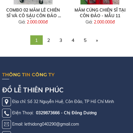
COMBO 02 MÂM LỄ CHIẾN
MÂM CÚNG CHIẾN SĨ TẠI
SĨ VÀ CÔ SÁU CÔN ĐẢO -
CÔN ĐẢO - MẪU 11
MẪU 34
Giá:
2.000.000đ
Giá:
2.000.000đ
1
2
3
4
5
»
THÔNG TIN CÔNG TY
ĐỒ LỄ THIÊN PHÚC
Địa chỉ: Số 32 Nguyễn Huệ, Côn Đảo, TP Hồ Chí Minh
Điện Thoại:
0329873666 - Chị Đông Dương
Email: lethidong040290@gmail.com