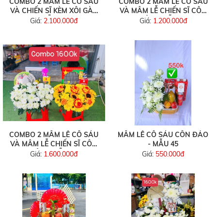
COMBO 2 MÂM LỄ CÔ SÁU
COMBO 2 MÂM LỄ CÔ SÁU
VÀ CHIẾN SĨ KÈM XÔI GÀ -
VÀ MÂM LỄ CHIẾN SĨ CÔN
MẪU 48
ĐẢO - MẪU 46
Giá:
2.100.000đ
Giá:
1.200.000đ
COMBO 2 MÂM LỄ CÔ SÁU
MÂM LỄ CÔ SÁU CÔN ĐẢO
VÀ MÂM LỄ CHIẾN SĨ CÔN
- MẪU 45
ĐẢO - MẪU 47
Giá:
1.600.000đ
Giá:
550.000đ